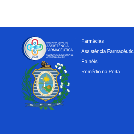
Farmácias
Assistência Farmacêutic
Painéis
Remédio na Porta